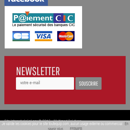
NEWSLETTER
SOUSCRIRE
Site Internet réalisé par © 2016 - Multimed Solutions
Je valide les cookies pour le site toutequip.com, aucun usage externe ou commercial
En
savoir plus
FERMER