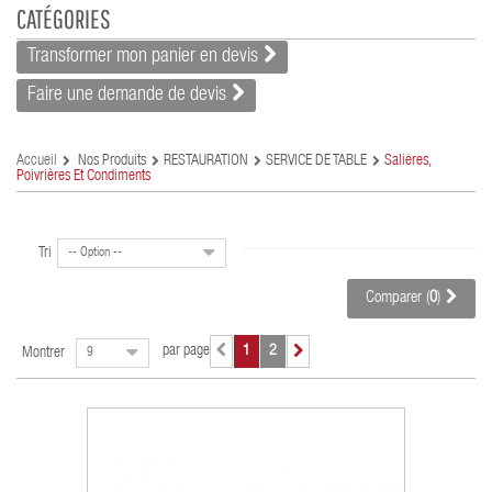
CATÉGORIES
Transformer mon panier en devis
Faire une demande de devis
Accueil
Nos Produits
RESTAURATION
SERVICE DE TABLE
Salières,
Poivrières Et Condiments
Tri
-- Option --
Comparer (
0
)
par page
1
2
Montrer
9