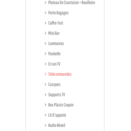
Plateau De Courtoisie + Bouilloire
Porte Bagages
Coffre-Fort
Mini Bar
Luminaires
Poubelle
Ecran TV
Télécommandes
Casques
Supports TV
Box Plaisir Coquin
Lit D'appoint
Radio Réveil