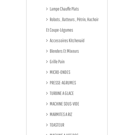
Lampe Chauffe Plats
Robots , Batteurs , Pétrin, Hachoir
Et Coupe-Légumes
Accessoires Kitchenaid
Blenders Et Mixeurs
Grille Pain
MICRO-ONDES
PRESSE-AGRUMES
TURBINE A GLACE
MACHINE SOUS-VIDE
MARMITES A RIZ
TOASTEUR